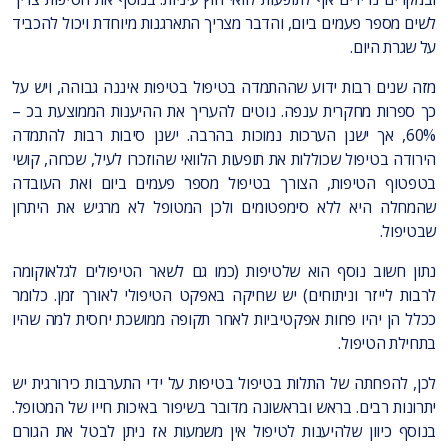
לשים מספר פעמים ביום, והדבר מצריך התארגנות מיוחדת ויכול להכביד
על שגרת היום.
מזה שנים רבות ידוע שההתמדה בטיפול בטיפות איננה גבוהה, ויש על
כך ספרות מחקרית ענפה. נוטים להעריך את ההיענות הממוצעת בכ –
60%, אך ישנן הערכות נמוכות בהרבה. ישנן סיבות רבות להתמדה
הירודה בטיפול שכוללות את תופעות הלוואי שהוזכרו לעיל, שכחה, קושי
בטפטוף הטיפות, הצורך בטיפול מספר פעמים ביום ואת העובדה
שהמחלה היא ללא סימפטומים ולכן המטופל לא מרגיש את היתרון
שבטיפול.
נתון חשוב נוסף הוא שלטיפות (כמו גם לשאר הטיפולים לגלאוקומה
לרבות לייזר וניתוחים) יש שחיקה באפקט הטיפולי לאורך זמן. כלומר
ככלל הן יהיו פחות אפקטיביות לאחר תקופה ממושכת יחסית למה שהיו
בתחילת הטיפול.
לכן, להפחתה של התלות בטיפול בטיפות על ידי התערבות כירורגית יש
יתרונות רבים. בראש ובראשונה מדובר בשיפור באיכות חייו של המטופל.
בנוסף כיוון שלהיענות לטיפול אין משמעות אז ניתן לבטל את הגורם